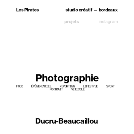
Les Pirates
studio créatif — bordeaux
projets
instagram
Photographie
FOOD     ÉVÈNEMENTIEL     REPORTING     LIFESTYLE     SPORT     
PORTRAIT     VITICOLE
Ducru-Beaucaillou